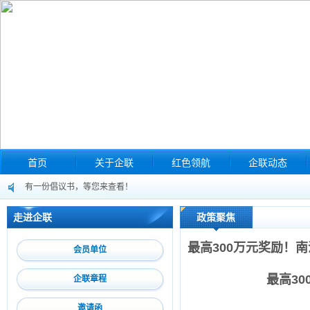
首页
关于企联
红色领航
企联动态
有一份倡议书，等您来查看！
“中小企业法律实务”培训（第十一期）暨企业分享交流会来啦！
走进企联
政策聚焦
巡察公告
关于转发《南沙区安全生产违法违规典型案例》的通知
最高300万元奖励！
会员单位
广州市南沙区人力资源和社会保障局关于开展人力资源服务机构专项排查检查
最高3
企联章程
【07.05-07.07】2023上海国际快递物流产业博览会来啦！
邀请函