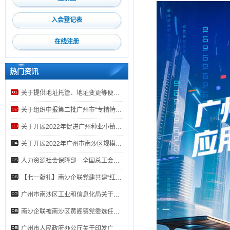
6月27日！第26届华南国际工业自动化展览会来啦！
入会登记表
南沙开发区商务局关于开展2022年外商投资信息报告（年度报告）检查的通知
在线注册
关于提供地址托管、地址变更等便捷服务的通知
“我为羊城添绿”社会募捐活动倡议书
热门资讯
关于提供地址托管、地址变更等便捷服务的通知
关于组织申报第二批广州市“专精特新” 扶优计划培育企业的通知
关于开展2022年促进广州种业小镇发展扶持办法奖励资金申报工作的通知
关于开展2022年广州市南沙区规模以上科学研究和技术服务业企业防疫支出补贴申报工作的通知
人力资源社会保障部 全国总工会 中国企业联合会/中国企业家协会 全国工商联 关于开展2022年全国和谐劳动关系创建示范活动的通
【七一献礼】南沙企联党建共建“红色联盟”迎七一主题党日活动
广州市南沙区工业和信息化局关于公开征询《广州市南沙区进一步支持“专精特新”中小企业高质量发展若干措施（征询公众意见稿）》意见的公
南沙企联被南沙区黄阁镇党委选任为区域化党建共建单位
广州市人民政府办公厅关于印发广州市工业和信息化发展“十四五”规划的通知