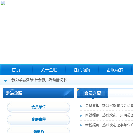
首页
关于企联
红色领航
企联动态
“我为羊城添绿”社会募捐活动倡议书
有一份倡议书，等您来查看！
走进企联
会员之窗
“中小企业法律实务”培训（第十一期）暨企业分享交流会来啦！
会员喜报 | 热烈祝贺我会会
会员单位
巡察公告
新锐报到 | 热烈欢迎广州玥
关于转发《南沙区安全生产违法违规典型案例》的通知
企联章程
新锐报到 | 热烈欢迎理事单
广州市南沙区人力资源和社会保障局关于开展人力资源服务机构专项排查检查
邀请函