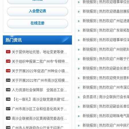
新锐报到 | 热烈欢迎理事单
【07.05-07.07】2023上海国际快递物流产业博览会来啦！
入会登记表
新锐报到 | 热烈欢迎德鑫创
6月27日！第26届华南国际工业自动化展览会来啦！
新锐报到 | 热烈欢迎广州征
在线注册
南沙开发区商务局关于开展2022年外商投资信息报告（年度报告）检查的通知
新锐报到 | 热烈欢迎广东钜
关于提供地址托管、地址变更等便捷服务的通知
热门资讯
新锐报到 | 热烈欢迎理事单
新锐报到 | 热烈欢迎广州创
关于提供地址托管、地址变更等便捷服务的通知
新锐报到 | 热烈欢迎广州敏
关于组织申报第二批广州市“专精特新” 扶优计划培育企业的通知
新锐报到 | 热烈欢迎副会长
关于开展2022年促进广州种业小镇发展扶持办法奖励资金申报工作的通知
新锐报到 | 热烈欢迎倚天创
关于开展2022年广州市南沙区规模以上科学研究和技术服务业企业防疫支出补贴申报工作的通知
新锐报到 | 热烈欢迎广州市
人力资源社会保障部 全国总工会 中国企业联合会/中国企业家协会 全国工商联 关于开展2022年全国和谐劳动关系创建示范活动的通
会员喜讯 | 南沙企联执行会
【七一献礼】南沙企联党建共建“红色联盟”迎七一主题党日活动
新锐报到 | 热烈欢迎副会长
广州市南沙区工业和信息化局关于公开征询《广州市南沙区进一步支持“专精特新”中小企业高质量发展若干措施（征询公众意见稿）》意见的公
新锐报到 | 热烈欢迎明珠电
南沙企联被南沙区黄阁镇党委选任为区域化党建共建单位
新锐报到 | 热烈欢迎广州中
广州市人民政府办公厅关于印发广州市工业和信息化发展“十四五”规划的通知